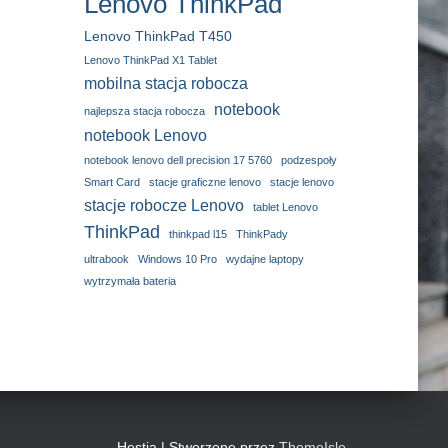
Lenovo ThinkPad
Lenovo ThinkPad T450
Lenovo ThinkPad X1 Tablet
mobilna stacja robocza
notebook
najlepsza stacja robocza
notebook Lenovo
notebook lenovo dell precision 17 5760
podzespoły
Smart Card
stacje graficzne lenovo
stacje lenovo
stacje robocze Lenovo
tablet Lenovo
ThinkPad
thinkpad l15
ThinkPady
ultrabook
Windows 10 Pro
wydajne laptopy
wytrzymała bateria
Hestia | Stworzone przez
ThemeIsle