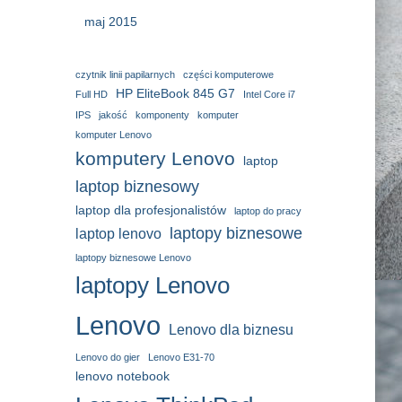
maj 2015
czytnik linii papilarnych
części komputerowe
HP EliteBook 845 G7
Full HD
Intel Core i7
IPS
jakość
komponenty
komputer
komputer Lenovo
komputery Lenovo
laptop
laptop biznesowy
laptop dla profesjonalistów
laptop do pracy
laptopy biznesowe
laptop lenovo
laptopy biznesowe Lenovo
laptopy Lenovo
Lenovo
Lenovo dla biznesu
Lenovo do gier
Lenovo E31-70
lenovo notebook