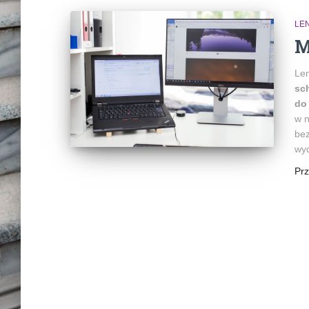
LE
M
Len
sc
do
w n
bez
wyd
Pr