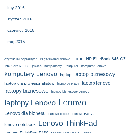
luty 2016
styczeń 2016
czerwiec 2015
maj 2015
HP EliteBook 845 G7
czytnik linii papilarnych
części komputerowe
Full HD
Intel Core i7
IPS
jakość
komponenty
komputer
komputer Lenovo
komputery Lenovo
laptop biznesowy
laptop
laptop lenovo
laptop dla profesjonalistów
laptop do pracy
laptopy biznesowe
laptopy biznesowe Lenovo
Lenovo
laptopy Lenovo
Lenovo dla biznesu
Lenovo do gier
Lenovo E31-70
Lenovo ThinkPad
lenovo notebook
Lenovo ThinkPad T450
Lenovo ThinkPad X1 Tablet