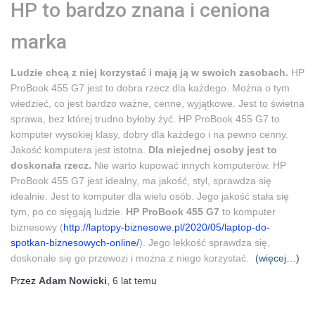
HP to bardzo znana i ceniona
marka
Ludzie chcą z niej korzystać i mają ją w swoich zasobach.
HP
ProBook 455 G7 jest to dobra rzecz dla każdego. Można o tym
wiedzieć, co jest bardzo ważne, cenne, wyjątkowe. Jest to świetna
sprawa, bez której trudno byłoby żyć. HP ProBook 455 G7 to
komputer wysokiej klasy, dobry dla każdego i na pewno cenny.
Jakość komputera jest istotna.
Dla niejednej osoby jest to
doskonała rzecz.
Nie warto kupować innych komputerów. HP
ProBook 455 G7 jest idealny, ma jakość, styl, sprawdza się
idealnie. Jest to komputer dla wielu osób. Jego jakość stała się
tym, po co sięgają ludzie.
HP ProBook 455 G7
to komputer
biznesowy (
http://laptopy-biznesowe.pl/2020/05/laptop-do-
spotkan-biznesowych-online/
). Jego lekkość sprawdza się,
doskonale się go przewozi i można z niego korzystać.
(więcej…)
Przez
Adam Nowicki
,
6 lat
temu