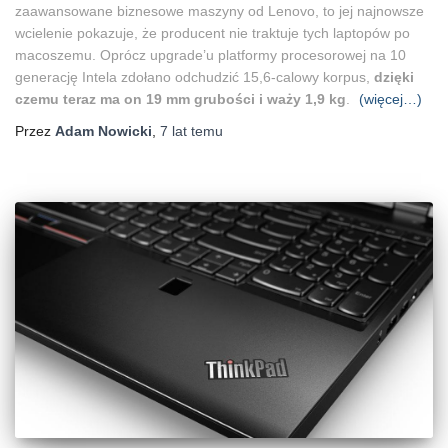
zaawansowane biznesowe maszyny od Lenovo, to jej najnowsze
wcielenie pokazuje, że producent nie traktuje tych laptopów po
macoszemu. Oprócz upgrade’u platformy procesorowej na 10
generację Intela zdołano odchudzić 15,6-calowy korpus,
dzięki
czemu teraz ma on 19 mm grubości i waży 1,9 kg
.
(więcej…)
Przez
Adam Nowicki
,
7 lat
temu