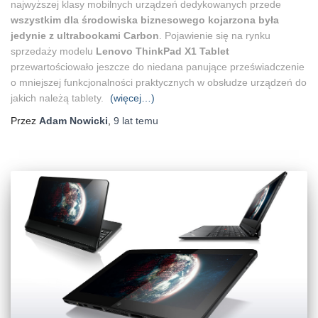
najwyższej klasy mobilnych urządzeń dedykowanych przede
wszystkim dla środowiska biznesowego kojarzona była
jedynie z ultrabookami Carbon
. Pojawienie się na rynku
sprzedaży modelu
Lenovo ThinkPad X1 Tablet
przewartościowało jeszcze do niedana panujące przeświadczenie
o mniejszej funkcjonalności praktycznych w obsłudze urządzeń do
jakich należą tablety.
(więcej…)
Przez
Adam Nowicki
,
9 lat
temu