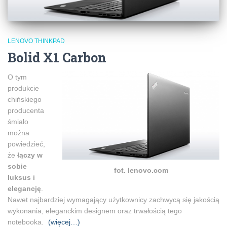
LENOVO THINKPAD
Bolid X1 Carbon
O tym
produkcie
chińskiego
producenta
śmiało
można
powiedzieć,
że
łączy w
sobie
fot. lenovo.com
luksus i
elegancję
.
Nawet najbardziej wymagający użytkownicy zachwycą się jakością
wykonania, eleganckim designem oraz trwałością tego
notebooka.
(więcej…)