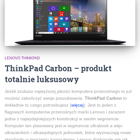
LENOVO THINKPAD
ThinkPad Carbon – produkt
totalnie luksusowy
Jeżeli szukasz najwyższej jakości komputera przenośnego to już
możesz zakończyć swoje poszukiwania.
ThinkPad Carbon
to
dokładnie to czego potrzebujesz (
więcej
). Jest to jeden z
flagowych komputerów przenośnych marki Lenovo i zarazem
jedna z najwydajniejszych konstrukcji w swoim segmencie.
Komputer ten plasowany jest w segmencie ultrabook a więc
ultracienkich i ultrawydajnych jednostek, które wyznaczają nowe
standardy w tworzeniu komputerów. Lenovo doskonale wie jak