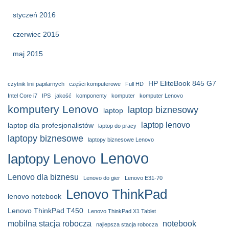
styczeń 2016
czerwiec 2015
maj 2015
HP EliteBook 845 G7
czytnik linii papilarnych
części komputerowe
Full HD
Intel Core i7
IPS
jakość
komponenty
komputer
komputer Lenovo
komputery Lenovo
laptop biznesowy
laptop
laptop lenovo
laptop dla profesjonalistów
laptop do pracy
laptopy biznesowe
laptopy biznesowe Lenovo
Lenovo
laptopy Lenovo
Lenovo dla biznesu
Lenovo do gier
Lenovo E31-70
Lenovo ThinkPad
lenovo notebook
Lenovo ThinkPad T450
Lenovo ThinkPad X1 Tablet
mobilna stacja robocza
notebook
najlepsza stacja robocza