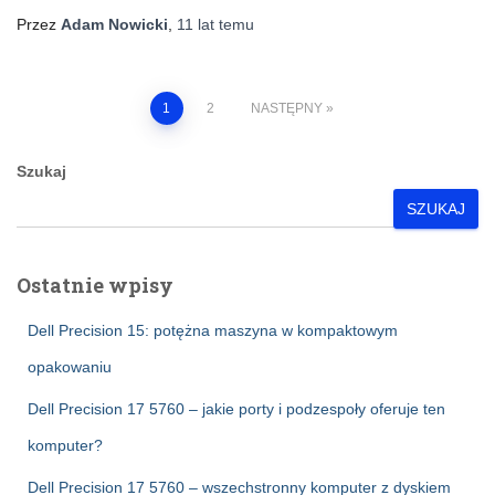
Przez
Adam Nowicki
,
11 lat
temu
Stronicowanie
1
2
NASTĘPNY
wpisów
Szukaj
SZUKAJ
Ostatnie wpisy
Dell Precision 15: potężna maszyna w kompaktowym
opakowaniu
Dell Precision 17 5760 – jakie porty i podzespoły oferuje ten
komputer?
Dell Precision 17 5760 – wszechstronny komputer z dyskiem