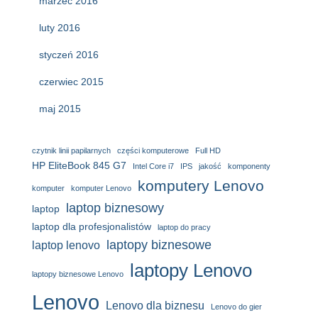
marzec 2016
luty 2016
styczeń 2016
czerwiec 2015
maj 2015
czytnik linii papilarnych
części komputerowe
Full HD
HP EliteBook 845 G7
Intel Core i7
IPS
jakość
komponenty
komputery Lenovo
komputer
komputer Lenovo
laptop biznesowy
laptop
laptop dla profesjonalistów
laptop do pracy
laptopy biznesowe
laptop lenovo
laptopy Lenovo
laptopy biznesowe Lenovo
Lenovo
Lenovo dla biznesu
Lenovo do gier