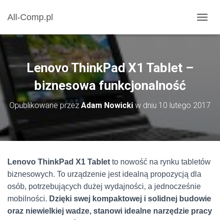
All-Comp.pl
P
R
Z
E
Ł
Lenovo ThinkPad X1 Tablet –
Ą
C
biznesowa funkcjonalność
Z
N
Opublikowane przez
Adam Nowicki
w dniu
10 lutego 2017
A
W
I
G
A
C
Lenovo ThinkPad X1 Tablet
to nowość na rynku tabletów
J
biznesowych. To urządzenie jest idealną propozycją dla
Ę
osób, potrzebujących dużej wydajności, a jednocześnie
mobilności.
Dzięki swej kompaktowej i solidnej budowie
oraz niewielkiej wadze, stanowi idealne narzędzie pracy