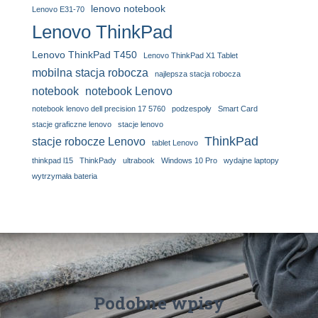
lenovo notebook
Lenovo E31-70
Lenovo ThinkPad
Lenovo ThinkPad T450
Lenovo ThinkPad X1 Tablet
mobilna stacja robocza
najlepsza stacja robocza
notebook
notebook Lenovo
notebook lenovo dell precision 17 5760
podzespoły
Smart Card
stacje graficzne lenovo
stacje lenovo
ThinkPad
stacje robocze Lenovo
tablet Lenovo
thinkpad l15
ThinkPady
ultrabook
Windows 10 Pro
wydajne laptopy
wytrzymała bateria
Podobne wpisy