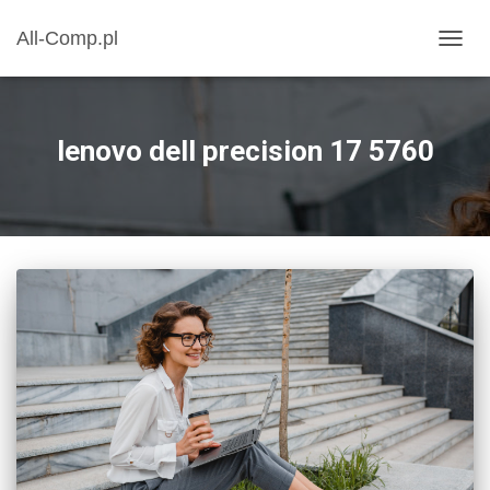
All-Comp.pl
PRZE
NAWI
lenovo dell precision 17 5760