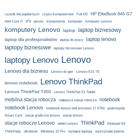
HP EliteBook 845 G7
czytnik linii papilarnych
części komputerowe
Full HD
Intel Core i7
IPS
jakość
komponenty
komputer
komputer Lenovo
komputery Lenovo
laptop biznesowy
laptop
laptop lenovo
laptop dla profesjonalistów
laptop do pracy
laptopy biznesowe
laptopy biznesowe Lenovo
Lenovo
laptopy Lenovo
Lenovo dla biznesu
Lenovo do gier
Lenovo E31-70
Lenovo ThinkPad
lenovo notebook
Lenovo ThinkPad T450
Lenovo ThinkPad X1 Tablet
mobilna stacja robocza
notebook
najlepsza stacja robocza
notebook Lenovo
notebook lenovo dell precision 17 5760
podzespoły
Smart Card
stacje graficzne lenovo
stacje lenovo
ThinkPad
stacje robocze Lenovo
tablet Lenovo
thinkpad l15
ThinkPady
ultrabook
Windows 10 Pro
wydajne laptopy
wytrzymała bateria