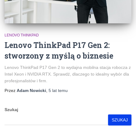
LENOVO THINKPAD
Lenovo ThinkPad P17 Gen 2:
stworzony z myślą o biznesie
Lenovo ThinkPad P17 Gen 2 to wydajna mobilna stacja robocza z
Intel Xeon i NVIDIA RTX. Sprawdź, dlaczego to idealny wybór dla
profesjonalistów i firm.
Przez
Adam Nowicki
,
5 lat
temu
Szukaj
SZUKAJ