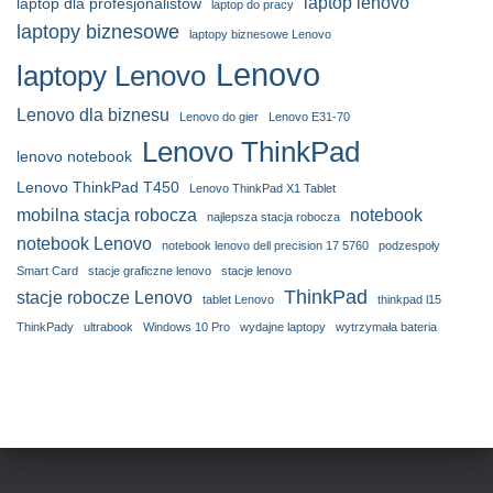
laptop lenovo
laptop dla profesjonalistów
laptop do pracy
laptopy biznesowe
laptopy biznesowe Lenovo
Lenovo
laptopy Lenovo
Lenovo dla biznesu
Lenovo do gier
Lenovo E31-70
Lenovo ThinkPad
lenovo notebook
Lenovo ThinkPad T450
Lenovo ThinkPad X1 Tablet
mobilna stacja robocza
notebook
najlepsza stacja robocza
notebook Lenovo
notebook lenovo dell precision 17 5760
podzespoły
Smart Card
stacje graficzne lenovo
stacje lenovo
ThinkPad
stacje robocze Lenovo
tablet Lenovo
thinkpad l15
ThinkPady
ultrabook
Windows 10 Pro
wydajne laptopy
wytrzymała bateria