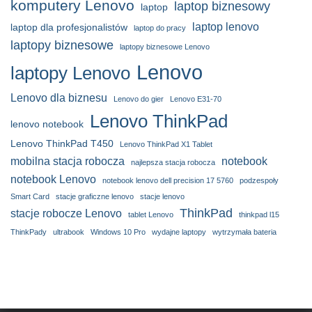
komputery Lenovo
laptop biznesowy
laptop
laptop lenovo
laptop dla profesjonalistów
laptop do pracy
laptopy biznesowe
laptopy biznesowe Lenovo
Lenovo
laptopy Lenovo
Lenovo dla biznesu
Lenovo do gier
Lenovo E31-70
Lenovo ThinkPad
lenovo notebook
Lenovo ThinkPad T450
Lenovo ThinkPad X1 Tablet
mobilna stacja robocza
notebook
najlepsza stacja robocza
notebook Lenovo
notebook lenovo dell precision 17 5760
podzespoły
Smart Card
stacje graficzne lenovo
stacje lenovo
ThinkPad
stacje robocze Lenovo
tablet Lenovo
thinkpad l15
ThinkPady
ultrabook
Windows 10 Pro
wydajne laptopy
wytrzymała bateria