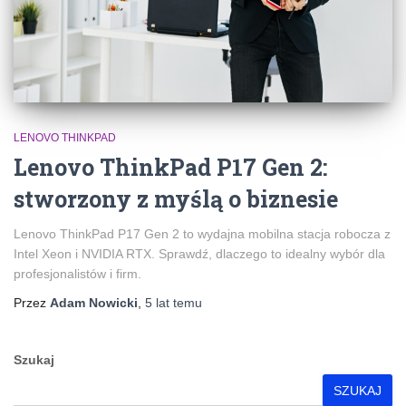
LENOVO THINKPAD
Lenovo ThinkPad P17 Gen 2:
stworzony z myślą o biznesie
Lenovo ThinkPad P17 Gen 2 to wydajna mobilna stacja robocza z
Intel Xeon i NVIDIA RTX. Sprawdź, dlaczego to idealny wybór dla
profesjonalistów i firm.
Przez
Adam Nowicki
,
5 lat
temu
Szukaj
SZUKAJ