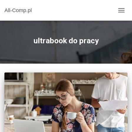
All-Comp.pl
PRZE
NAWI
ultrabook do pracy