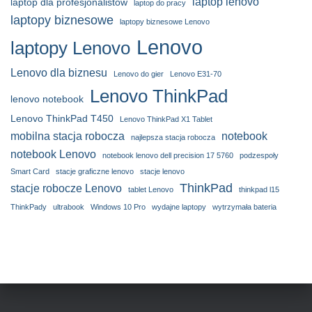
laptop lenovo
laptop dla profesjonalistów
laptop do pracy
laptopy biznesowe
laptopy biznesowe Lenovo
Lenovo
laptopy Lenovo
Lenovo dla biznesu
Lenovo do gier
Lenovo E31-70
Lenovo ThinkPad
lenovo notebook
Lenovo ThinkPad T450
Lenovo ThinkPad X1 Tablet
mobilna stacja robocza
notebook
najlepsza stacja robocza
notebook Lenovo
notebook lenovo dell precision 17 5760
podzespoły
Smart Card
stacje graficzne lenovo
stacje lenovo
ThinkPad
stacje robocze Lenovo
tablet Lenovo
thinkpad l15
ThinkPady
ultrabook
Windows 10 Pro
wydajne laptopy
wytrzymała bateria