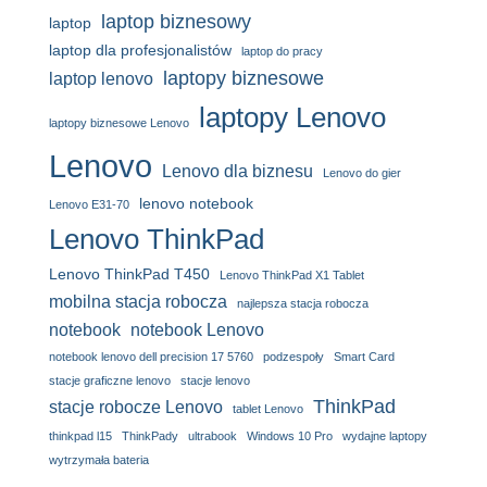
laptop biznesowy
laptop
laptop dla profesjonalistów
laptop do pracy
laptopy biznesowe
laptop lenovo
laptopy Lenovo
laptopy biznesowe Lenovo
Lenovo
Lenovo dla biznesu
Lenovo do gier
lenovo notebook
Lenovo E31-70
Lenovo ThinkPad
Lenovo ThinkPad T450
Lenovo ThinkPad X1 Tablet
mobilna stacja robocza
najlepsza stacja robocza
notebook
notebook Lenovo
notebook lenovo dell precision 17 5760
podzespoły
Smart Card
stacje graficzne lenovo
stacje lenovo
ThinkPad
stacje robocze Lenovo
tablet Lenovo
thinkpad l15
ThinkPady
ultrabook
Windows 10 Pro
wydajne laptopy
wytrzymała bateria