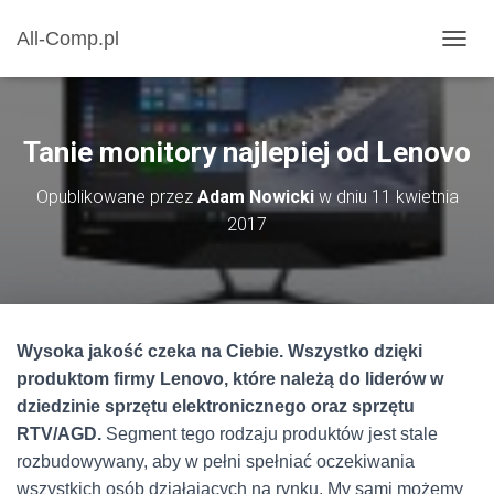
All-Comp.pl
P
R
Z
E
Ł
Tanie monitory najlepiej od Lenovo
Ą
C
Opublikowane przez
Adam Nowicki
w dniu
11 kwietnia
Z
2017
N
A
W
I
G
A
C
Wysoka jakość czeka na Ciebie. Wszystko dzięki
J
produktom firmy Lenovo, które należą do liderów w
Ę
dziedzinie sprzętu elektronicznego oraz sprzętu
RTV/AGD.
Segment tego rodzaju produktów jest stale
rozbudowywany, aby w pełni spełniać oczekiwania
wszystkich osób działających na rynku. My sami możemy