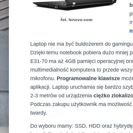
b
p
fot. lenovo.com
m
n
Laptop nie ma być buldożerem do gamingu,
Dzięki temu notebook pobiera dużo mniej p
E31-70 ma aż 4GB pamięci operacyjnej ora
multimedialność komputera to przede wszys
mikrofonu.
Programowalne klawisze
możem
aplikacji. Laptop uruchamia się bardzo szyb
2-3 metrów od urządzenia
ciężko zlokali
Podczas zakupu użytkownik ma możliwość w
twardy.
Do wyboru mamy: SSD, HDD oraz hybrydę. 