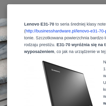
Lenovo E31-70
to seria średniej klasy 
(
http://businesshardware.pl/lenovo-e31-70-
tonie. Szczotkowana powierzchnia bardzo ł
rodzaju prestiżu.
E31-70 wyróżnia się na 
wyposażeniem
, co jak na urządzenie w te
N
1
w
U
k
w
w