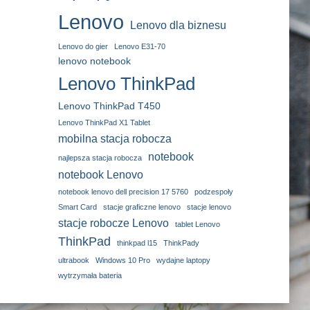
Lenovo
Lenovo dla biznesu
Lenovo do gier
Lenovo E31-70
lenovo notebook
Lenovo ThinkPad
Lenovo ThinkPad T450
Lenovo ThinkPad X1 Tablet
mobilna stacja robocza
notebook
najlepsza stacja robocza
notebook Lenovo
notebook lenovo dell precision 17 5760
podzespoły
Smart Card
stacje graficzne lenovo
stacje lenovo
stacje robocze Lenovo
tablet Lenovo
ThinkPad
thinkpad l15
ThinkPady
ultrabook
Windows 10 Pro
wydajne laptopy
wytrzymała bateria