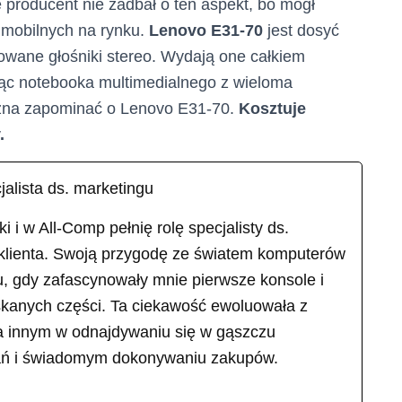
e producent nie zadbał o ten aspekt, bo mógł
 mobilnych na rynku.
Lenovo E31-70
jest dosyć
wane głośniki stereo. Wydają one całkiem
ąc notebooka multimedialnego z wieloma
ożna zapominać o Lenovo E31-70.
Kosztuje
.
jalista ds. marketingu
i w All-Comp pełnię rolę specjalisty ds.
 klienta. Swoją przygodę ze światem komputerów
u, gdy zafascynowały mnie pierwsze konsole i
skanych części. Ta ciekawość ewoluowała z
 innym w odnajdywaniu się w gąszczu
ań i świadomym dokonywaniu zakupów.