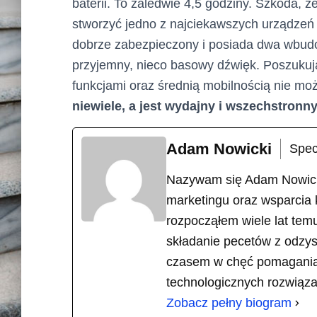
baterii. To zaledwie 4,5 godziny. Szkoda, ż
stworzyć jedno z najciekawszych urządzeń
dobrze zabezpieczony i posiada dwa wbudo
przyjemny, nieco basowy dźwięk. Poszukuj
funkcjami oraz średnią mobilnością nie m
niewiele, a jest wydajny i wszechstronny
Adam Nowicki
Spec
Nazywam się Adam Nowicki 
marketingu oraz wsparcia
rozpocząłem wiele lat tem
składanie pecetów z odzy
czasem w chęć pomagania
technologicznych rozwiąz
Zobacz pełny biogram