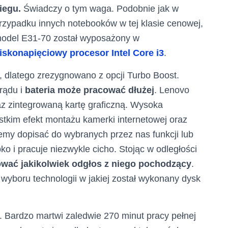
iegu.
Świadczy o tym waga. Podobnie jak w
rzypadku innych notebooków w tej klasie cenowej,
odel E31-70 został wyposażony w
iskonapięciowy procesor Intel Core i3
.
 dlatego zrezygnowano z opcji Turbo Boost.
rądu i
bateria może pracować dłużej
. Lenovo
z zintegrowaną kartę graficzną. Wysoka
tkim efekt montażu kamerki internetowej oraz
y dopisać do wybranych przez nas funkcji lub
ko i pracuje niezwykle cicho. Stojąc w odległości
zować jakikolwiek odgłos z niego pochodzący
.
yboru technologii w jakiej został wykonany dysk
Bardzo martwi zaledwie 270 minut pracy pełnej