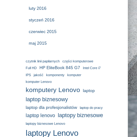
luty 2016
styczeń 2016
czerwiec 2015
maj 2015
czytnik linii papilarnych
części komputerowe
HP EliteBook 845 G7
Full HD
Intel Core i7
IPS
jakość
komponenty
komputer
komputer Lenovo
komputery Lenovo
laptop
laptop biznesowy
laptop dla profesjonalistów
laptop do pracy
laptopy biznesowe
laptop lenovo
laptopy biznesowe Lenovo
laptopy Lenovo