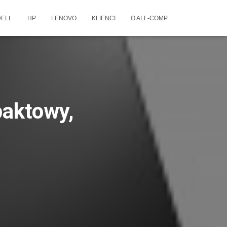
DELL
HP
LENOVO
KLIENCI
O ALL-COMP
paktowy,